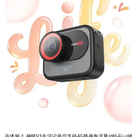
在体验上,神眸V1生活记录仪支持4G终身免流量+Wi-Fi一键