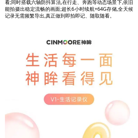
看;同时搭载六轴防抖算法,在行走、奔跑等动态场景下,依旧
能拍摄出稳定流畅的画面;超长6小时续航+64G存储,全天候
记录无需频繁导出,真正做到即拍即记、随取随看。