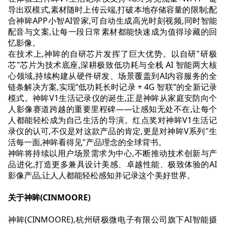
导出双模式,素材随时上传云端,打破本地存储容量的限制;配
合神眸APP小智AI管家,可自动生成高光时刻视频,同时智能
配音与文案,让每一段日常素材都能快速成为值得珍藏的回
忆影像。
在技术上,神眸的自研芯片发挥了巨大优势。以自研"研极
芯"芯片为技术底座,深耕极致低功耗与全栈 AI 智能两大核
心领域,持续构建从硬件研发、场景覆盖到AI内容服务的全
链条解决方案,实现“低功耗长时记录 + 4G 智联”的全新记录
模式。神眸V1生活记录仪的诞生,正是神眸从家庭安防向个
人影像赛道跨越的重要里程碑——让感知无处不在,让每个
人都能轻松成为自己生活的导演。红点奖对神眸V1生活记
录仪的认可,不仅是对这款产品的肯定,更是对神眸V系列"生
活每一面,神眸看得见"产品理念的全球背书。
神眸将持续以用户场景需求为中心,不断推动技术创新与产
品进化,打造更多兼具设计美感、卓越性能、极致体验的AI
影像产品,让人人都能轻松感知并记录这个美好世界。
关于神眸(CINMOORE)
神眸(CINMOORE),杭州研极微电子有限公司旗下AI智能摄